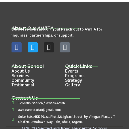
About Our AWITA
We’d love to hear from you! Reach out to AWITA for
inquiries, partnerships, or support.
About School
Quick Links
About Us
Events
Services
Programs
Community
Strategy
Testimonial
Gallery
Contact Us
+2348030953626 / 08053532886
awitasecretariat@gmail.com
Suite 310, MKK Plaza, Plot 221 Igbani Street, by Vinegas Plant, off
Obafemi Awolowo Way, Jabi, Abuja, Nigeria.
© 2023 Created with
Royal Elementor Addons