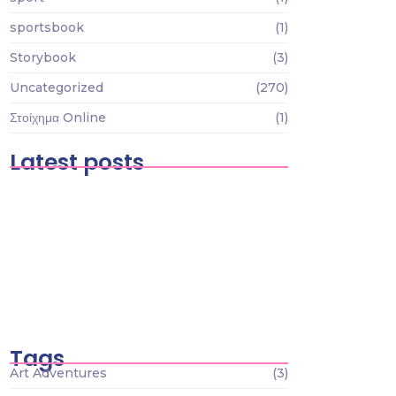
sportsbook
(1)
Storybook
(3)
Uncategorized
(270)
Στοίχημα Online
(1)
Latest posts
Magyar Online Casino élmény: a
legjobb játékok és…
August 7, 2026
Magyar Online Casino: biztonságos
belépés, izgalmas bónuszok és…
August 7, 2026
Hogyan érheted el a legjobb
bónuszokat Magyar Online…
August 7, 2026
Tags
Art Adventures
(3)