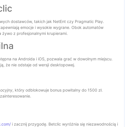
lic
powych dostawców, takich jak NetEnt czy Pragmatic Play.
t zapewniają emocje i wysokie wygrane. Obok automatów
a żywo z profesjonalnymi krupierami.
ilna
tępna na Androida i iOS, pozwala grać w dowolnym miejscu.
ą, że nie odstaje od wersji desktopowej.
mocyjny
, który odblokowuje bonus powitalny do 1500 zł.
 zainteresowanie.
l.com/
i zacznij przygodę. Betclic wyróżnia się niezawodnością i