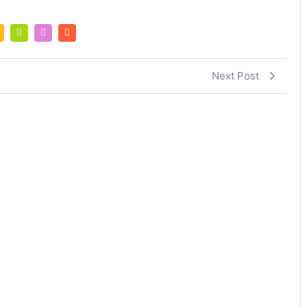
Next Post