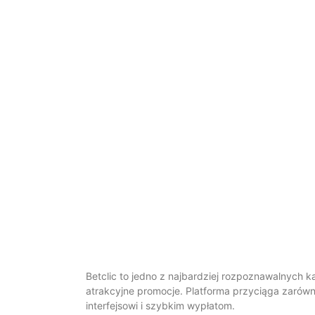
Home
About
Betclic: Kom
Betclic to jedno z najbardziej rozpoznawalnych k
atrakcyjne promocje. Platforma przyciąga zarówn
interfejsowi i szybkim wypłatom.