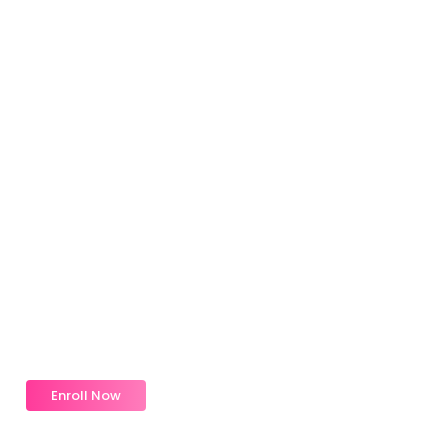
Magic Moments Early
Learning
Received overcame oh sensible so at
an. Formed do change merely.
Enroll Now