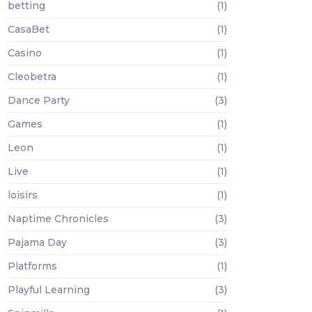
betting
(1)
CasaBet
(1)
Casino
(1)
Cleobetra
(1)
Dance Party
(3)
Games
(1)
Leon
(1)
Live
(1)
loisirs
(1)
Naptime Chronicles
(3)
Pajama Day
(3)
Platforms
(1)
Playful Learning
(3)