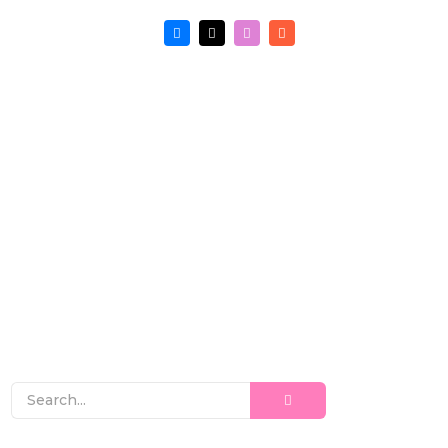
a del Casino