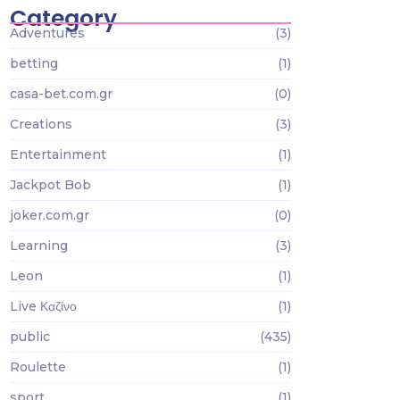
Category
Adventures
(3)
betting
(1)
casa-bet.com.gr
(0)
Creations
(3)
Entertainment
(1)
Jackpot Bob
(1)
joker.com.gr
(0)
Learning
(3)
Leon
(1)
Live Καζίνο
(1)
public
(435)
Roulette
(1)
sport
(1)