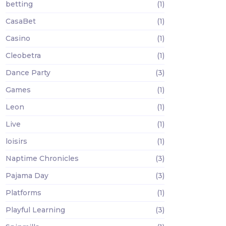
betting
(1)
CasaBet
(1)
Casino
(1)
Cleobetra
(1)
Dance Party
(3)
Games
(1)
Leon
(1)
Live
(1)
loisirs
(1)
Naptime Chronicles
(3)
Pajama Day
(3)
Platforms
(1)
Playful Learning
(3)