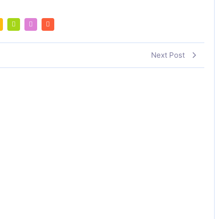
Next Post