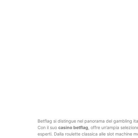
Home
About
Betflag: La
Betflag si distingue nel panorama del gambling ita
Con il suo
casino betflag
, offre un’ampia selezione
esperti. Dalla roulette classica alle slot machine