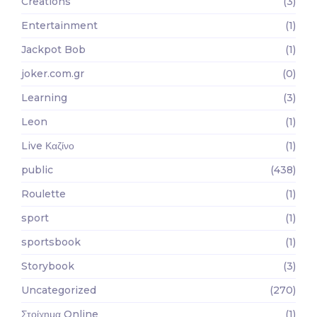
Creations
(3)
Entertainment
(1)
Jackpot Bob
(1)
joker.com.gr
(0)
Learning
(3)
Leon
(1)
Live Καζίνο
(1)
public
(438)
Roulette
(1)
sport
(1)
sportsbook
(1)
Storybook
(3)
Uncategorized
(270)
Στοίχημα Online
(1)