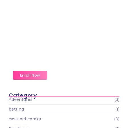
Magic Moments Early
Learning
Received overcame oh sensible so at an. Formed
do change merely.
Enroll Now
Category
Adventures
(3)
betting
(1)
casa-bet.com.gr
(0)