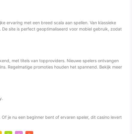
jke ervaring met een breed scala aan spellen. Van klassieke
ils. De site is perfect geoptimaliseerd voor mobiel gebruik, zodat
kkend, met titels van topproviders. Nieuwe spelers ontvangen
pins. Regelmatige promoties houden het spannend. Bekijk meer
y.
. Of je nu een beginner bent of ervaren speler, dit casino levert