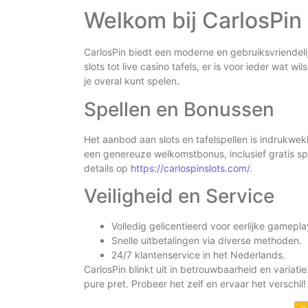
Welkom bij CarlosPin
CarlosPin biedt een moderne en gebruiksvriendeli
slots tot live casino tafels, er is voor ieder wat w
je overal kunt spelen.
Spellen en Bonussen
Het aanbod aan slots en tafelspellen is indrukwe
een genereuze welkomstbonus, inclusief gratis s
details op
https://carlospinslots.com/
.
Veiligheid en Service
Volledig gelicentieerd voor eerlijke gamepla
Snelle uitbetalingen via diverse methoden.
24/7 klantenservice in het Nederlands.
CarlosPin blinkt uit in betrouwbaarheid en variatie
pure pret. Probeer het zelf en ervaar het verschil!