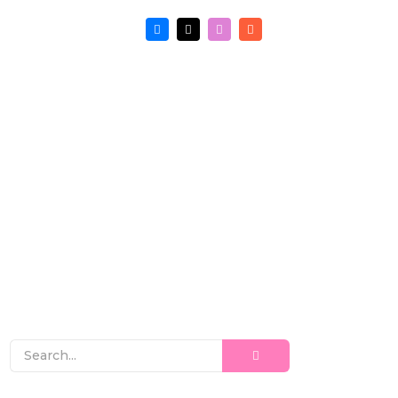
annende Casino