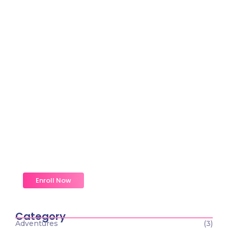
Magic Moments Early
Learning
Received overcame oh sensible so at an. Formed
do change merely.
Enroll Now
Category
Adventures
(3)