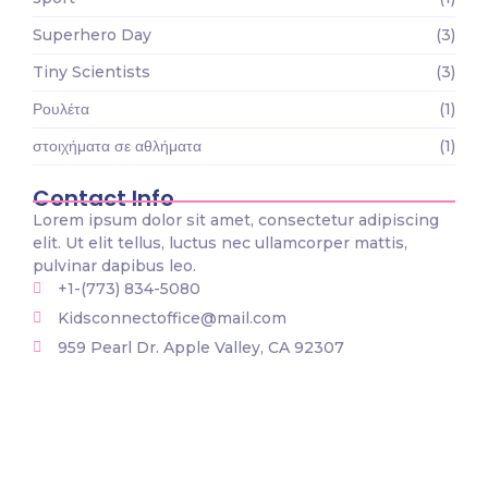
Superhero Day
(3)
Tiny Scientists
(3)
Ρουλέτα
(1)
στοιχήματα σε αθλήματα
(1)
Contact Info
Lorem ipsum dolor sit amet, consectetur adipiscing
elit. Ut elit tellus, luctus nec ullamcorper mattis,
pulvinar dapibus leo.
+1-(773) 834-5080
Kidsconnectoffice@mail.com
959 Pearl Dr. Apple Valley, CA 92307