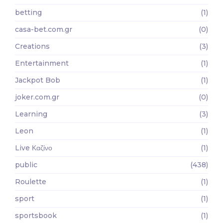
betting
(1)
casa-bet.com.gr
(0)
Creations
(3)
Entertainment
(1)
Jackpot Bob
(1)
joker.com.gr
(0)
Learning
(3)
Leon
(1)
Live Καζίνο
(1)
public
(438)
Roulette
(1)
sport
(1)
sportsbook
(1)