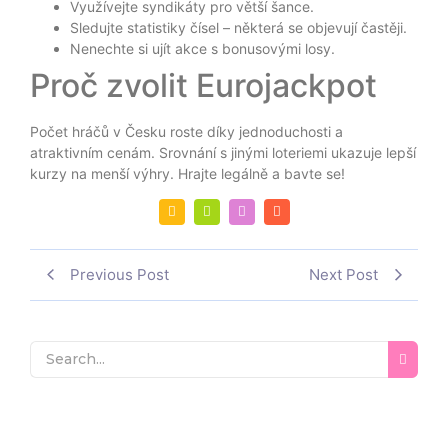
Využívejte syndikáty pro větší šance.
Sledujte statistiky čísel – některá se objevují častěji.
Nenechte si ujít akce s bonusovými losy.
Proč zvolit Eurojackpot
Počet hráčů v Česku roste díky jednoduchosti a
atraktivním cenám. Srovnání s jinými loteriemi ukazuje lepší
kurzy na menší výhry. Hrajte legálně a bavte se!
Previous Post
Next Post