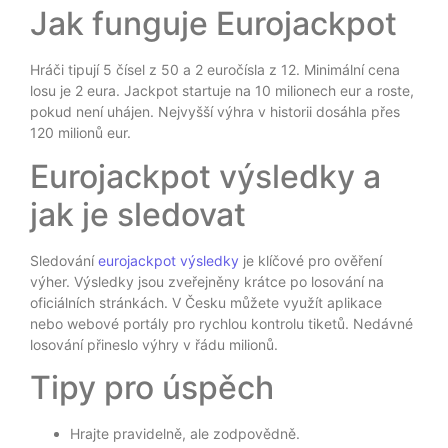
Jak funguje Eurojackpot
Hráči tipují 5 čísel z 50 a 2 euročísla z 12. Minimální cena
losu je 2 eura. Jackpot startuje na 10 milionech eur a roste,
pokud není uhájen. Nejvyšší výhra v historii dosáhla přes
120 milionů eur.
Eurojackpot výsledky a
jak je sledovat
Sledování
eurojackpot výsledky
je klíčové pro ověření
výher. Výsledky jsou zveřejněny krátce po losování na
oficiálních stránkách. V Česku můžete využít aplikace
nebo webové portály pro rychlou kontrolu tiketů. Nedávné
losování přineslo výhry v řádu milionů.
Tipy pro úspěch
Hrajte pravidelně, ale zodpovědně.