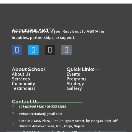
About Our AWITA
We’d love to hear from you! Reach out to AWITA for
inquiries, partnerships, or support.
About School
Quick Links
About Us
Events
Services
Programs
Community
Strategy
Testimonial
Gallery
Contact Us
+2348030953626 / 08053532886
awitasecretariat@gmail.com
Suite 310, MKK Plaza, Plot 221 Igbani Street, by Vinegas Plant, off
Obafemi Awolowo Way, Jabi, Abuja, Nigeria.