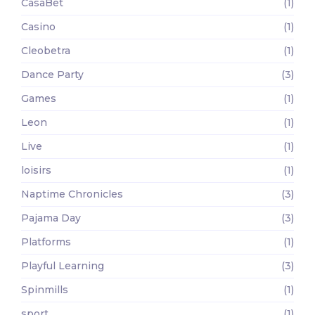
CasaBet
(1)
Casino
(1)
Cleobetra
(1)
Dance Party
(3)
Games
(1)
Leon
(1)
Live
(1)
loisirs
(1)
Naptime Chronicles
(3)
Pajama Day
(3)
Platforms
(1)
Playful Learning
(3)
Spinmills
(1)
sport
(1)