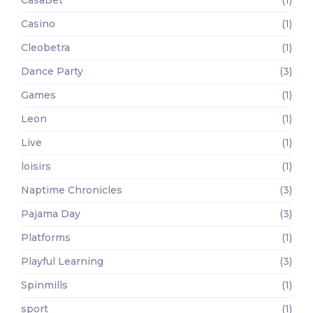
Casino
(1)
Cleobetra
(1)
Dance Party
(3)
Games
(1)
Leon
(1)
Live
(1)
loisirs
(1)
Naptime Chronicles
(3)
Pajama Day
(3)
Platforms
(1)
Playful Learning
(3)
Spinmills
(1)
sport
(1)