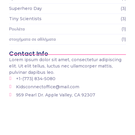
Superhero Day
(3)
Tiny Scientists
(3)
Ρουλέτα
(1)
στοιχήματα σε αθλήματα
(1)
Contact Info
Lorem ipsum dolor sit amet, consectetur adipiscing
elit. Ut elit tellus, luctus nec ullamcorper mattis,
pulvinar dapibus leo.
+1-(773) 834-5080
Kidsconnectoffice@mail.com
959 Pearl Dr. Apple Valley, CA 92307