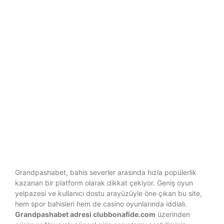
Grandpashabet İnceleme:
Güvenilir Bahis ve Casino
Deneyimi
-
-
Uncategorized
April 27, 2026
Grandpashabet, bahis severler arasında hızla popülerlik
kazanan bir platform olarak dikkat çekiyor. Geniş oyun
yelpazesi ve kullanıcı dostu arayüzüyle öne çıkan bu site,
hem spor bahisleri hem de casino oyunlarında iddialı.
Grandpashabet adresi clubbonafide.com
üzerinden