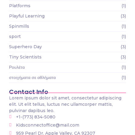
Platforms
(1)
Playful Learning
(3)
Spinmills
(1)
sport
(1)
Superhero Day
(3)
Tiny Scientists
(3)
Ρουλέτα
(1)
στοιχήματα σε αθλήματα
(1)
Contact Info
Lorem ipsum dolor sit amet, consectetur adipiscing
elit. Ut elit tellus, luctus nec ullamcorper mattis,
pulvinar dapibus leo.
+1-(773) 834-5080
Kidsconnectoffice@mail.com
959 Pearl Dr. Apple Valley, CA 92307