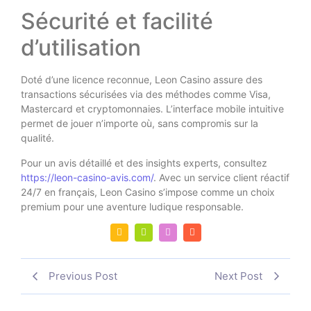
Sécurité et facilité
d’utilisation
Doté d’une licence reconnue, Leon Casino assure des
transactions sécurisées via des méthodes comme Visa,
Mastercard et cryptomonnaies. L’interface mobile intuitive
permet de jouer n’importe où, sans compromis sur la
qualité.
Pour un avis détaillé et des insights experts, consultez
https://leon-casino-avis.com/
. Avec un service client réactif
24/7 en français, Leon Casino s’impose comme un choix
premium pour une aventure ludique responsable.
Previous Post
Next Post