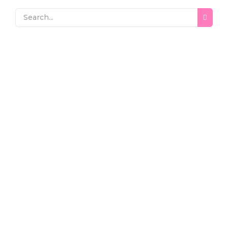
Magic Moments Early
Learning
Received overcame oh sensible so at an. Formed
do change merely.