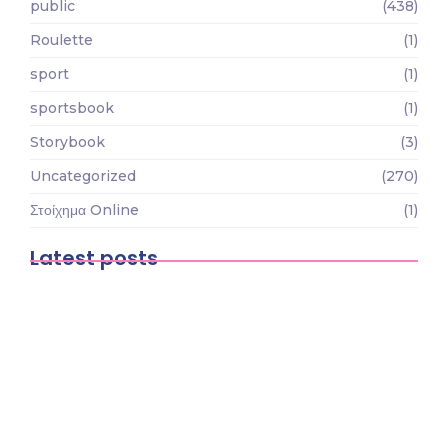
public
(438)
Roulette
(1)
sport
(1)
sportsbook
(1)
Storybook
(3)
Uncategorized
(270)
Στοίχημα Online
(1)
Latest posts
Magyar Online Casino élmény: a legjobb
játékok és…
August 7, 2026
Magyar Online Casino: biztonságos
belépés, izgalmas bónuszok és…
August 7, 2026
Hogyan érheted el a legjobb bónuszokat
Magyar Online…