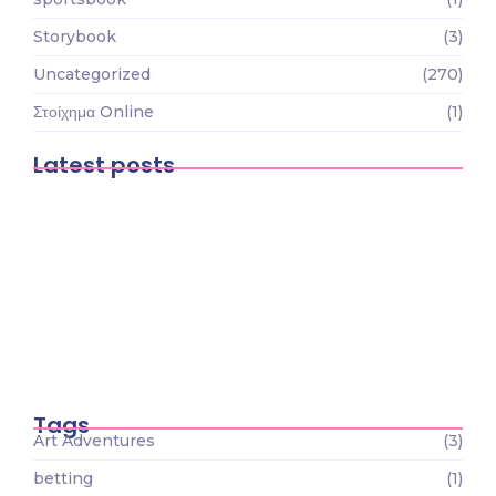
Storybook
(3)
Uncategorized
(270)
Στοίχημα Online
(1)
Latest posts
Magyar Online Casino élmény: a legjobb
játékok és…
August 7, 2026
Magyar Online Casino: biztonságos
belépés, izgalmas bónuszok és…
August 7, 2026
Hogyan érheted el a legjobb bónuszokat
Magyar Online…
August 7, 2026
Tags
Art Adventures
(3)
betting
(1)