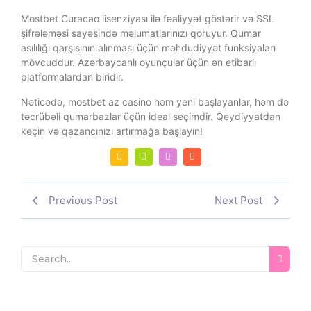
Mostbet Curacao lisenziyası ilə fəaliyyət göstərir və SSL
şifrələməsi sayəsində məlumatlarınızı qoruyur. Qumar
asılılığı qarşısının alınması üçün məhdudiyyət funksiyaları
mövcuddur. Azərbaycanlı oyunçular üçün ən etibarlı
platformalardan biridir.
Nəticədə, mostbet az casino həm yeni başlayanlar, həm də
təcrübəli qumarbazlar üçün ideal seçimdir. Qeydiyyatdan
keçin və qazancınızı artırmağa başlayın!
Previous Post
Next Post