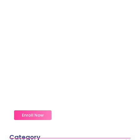
Magic Moments Early
Learning
Received overcame oh sensible so at an. Formed
do change merely.
Enroll Now
Category