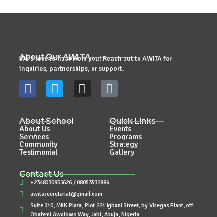
About Our AWITA
We’d love to hear from you! Reach out to AWITA for
inquiries, partnerships, or support.
About School
Quick Links
About Us
Events
Services
Programs
Community
Strategy
Testimonial
Gallery
Contact Us
+2348030953626 / 08053532886
awitasecretariat@gmail.com
Suite 310, MKK Plaza, Plot 221 Igbani Street, by Vinegas Plant, off
Obafemi Awolowo Way, Jabi, Abuja, Nigeria.