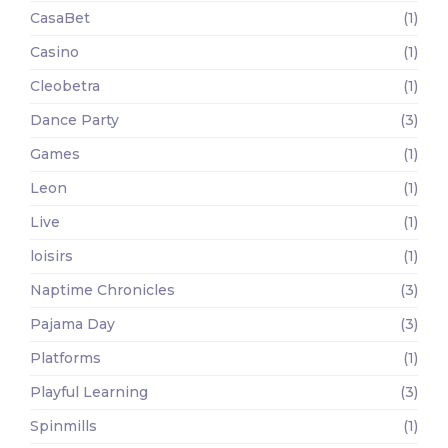
CasaBet
(1)
Casino
(1)
Cleobetra
(1)
Dance Party
(3)
Games
(1)
Leon
(1)
Live
(1)
loisirs
(1)
Naptime Chronicles
(3)
Pajama Day
(3)
Platforms
(1)
Playful Learning
(3)
Spinmills
(1)