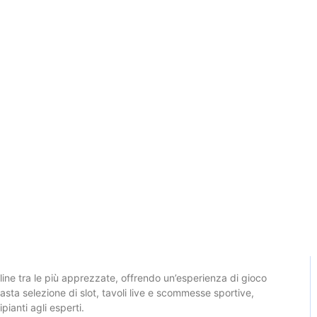
Strategy
Events
Gallery
Contact
nsione Completa del
per Giocatori Italian
Uncategorized
-
April 22, 2026
-
ine tra le più apprezzate, offrendo un’esperienza di gioco
vasta selezione di slot, tavoli live e scommesse sportive,
pianti agli esperti.