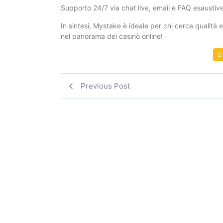
Supporto 24/7 via chat live, email e FAQ esaustive.
In sintesi, Mystake è ideale per chi cerca qualità
nel panorama dei casinò online!
Previous Post