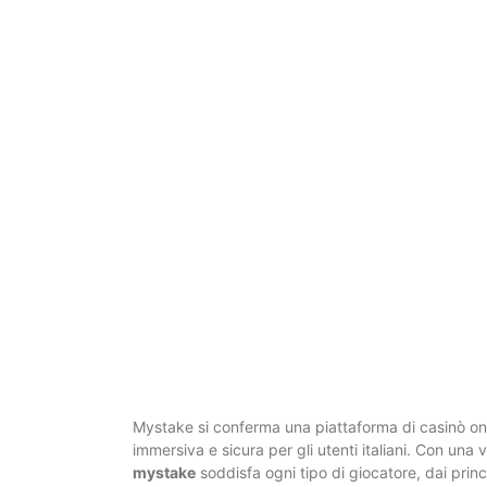
Home
About
Mystake: Rece
Mystake si conferma una piattaforma di casinò onl
immersiva e sicura per gli utenti italiani. Con una 
mystake
soddisfa ogni tipo di giocatore, dai princi