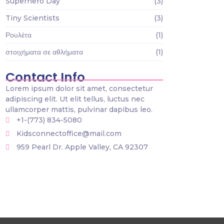
Superhero Day
(3)
Tiny Scientists
(3)
Ρουλέτα
(1)
στοιχήματα σε αθλήματα
(1)
Contact Info
Lorem ipsum dolor sit amet, consectetur
adipiscing elit. Ut elit tellus, luctus nec
ullamcorper mattis, pulvinar dapibus leo.
+1-(773) 834-5080
Kidsconnectoffice@mail.com
959 Pearl Dr. Apple Valley, CA 92307