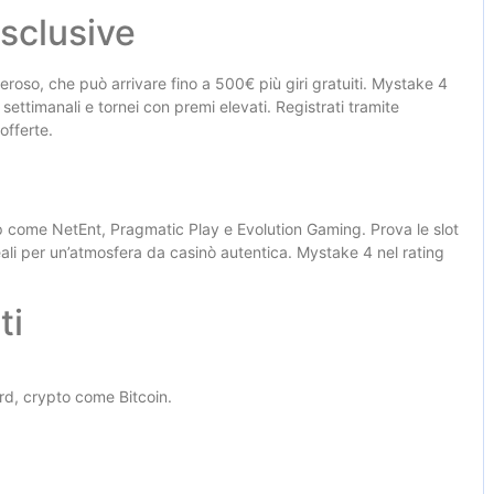
sclusive
roso, che può arrivare fino a 500€ più giri gratuiti. Mystake 4
settimanali e tornei con premi elevati. Registrati tramite
fferte.
 top come NetEnt, Pragmatic Play e Evolution Gaming. Prova le slot
reali per un’atmosfera da casinò autentica. Mystake 4 nel rating
ti
rd, crypto come Bitcoin.