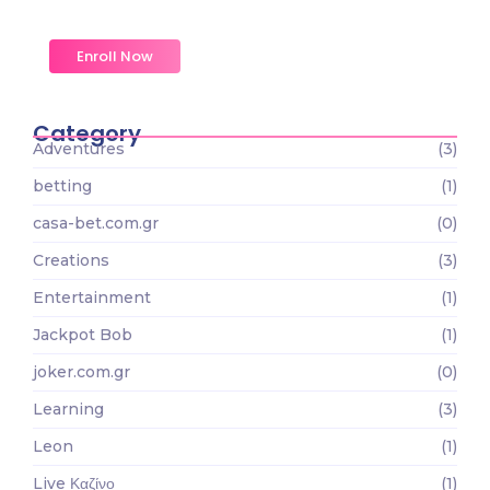
do change merely.
Enroll Now
Category
Adventures
(3)
betting
(1)
casa-bet.com.gr
(0)
Creations
(3)
Entertainment
(1)
Jackpot Bob
(1)
joker.com.gr
(0)
Learning
(3)
Leon
(1)
Live Καζίνο
(1)