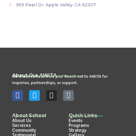
959 Pearl Dr. Apple Valley, CA 92307
About Our AWITA
We’d love to hear from you! Reach out to AWITA for
inquiries, partnerships, or support.
About School
Quick Links
About Us
Events
Services
Programs
Community
Strategy
Testimonial
Gallery