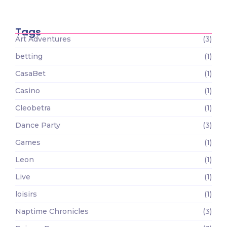
Magyar Online…
August 7, 2026
Tags
Art Adventures
(3)
betting
(1)
CasaBet
(1)
Casino
(1)
Cleobetra
(1)
Dance Party
(3)
Games
(1)
Leon
(1)
Live
(1)
loisirs
(1)
Naptime Chronicles
(3)