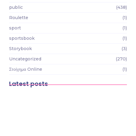
public
(438)
Roulette
(1)
sport
(1)
sportsbook
(1)
Storybook
(3)
Uncategorized
(270)
Στοίχημα Online
(1)
Latest posts
Magyar Online Casino élmény: a legjobb
játékok és…
August 7, 2026
Magyar Online Casino: biztonságos
belépés, izgalmas bónuszok és…
August 7, 2026
Hogyan érheted el a legjobb bónuszokat