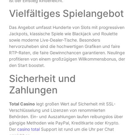
ist der Einstieg kinderleicht.
Vielfältiges Spielangebot
Das Angebot umfasst Hunderte von Slots mit progressiven
Jackpots, klassische Spiele wie Blackjack und Roulette
sowie moderne Live-Dealer-Tische. Besonders
hervorzuheben sind die hochwertigen Grafiken und faire
RTP-Raten, die faire Gewinnchancen garantieren. Neulinge
profitieren von einem großzügigen Willkommensbonus, der
den Start boostet.
Sicherheit und
Zahlungen
Total Casino
legt großen Wert auf Sicherheit mit SSL-
Verschlüsselung und Lizenzen von renommierten
Behörden. Ein- und Auszahlungen laufen reibungslos über
gängige Methoden wie PayPal, Kreditkarte oder Krypto.
Der
casino total
Support ist rund um die Uhr per Chat