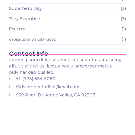
Superhero Day
(3)
Tiny Scientists
(3)
Ρουλέτα
(1)
στοιχήματα σε αθλήματα
(1)
Contact Info
Lorem ipsum dolor sit amet, consectetur adipiscing
elit. Ut elit tellus, luctus nec ullamcorper mattis,
pulvinar dapibus leo.
+1-(773) 834-5080
Kidsconnectoffice@mail.com
959 Pearl Dr. Apple Valley, CA 92307