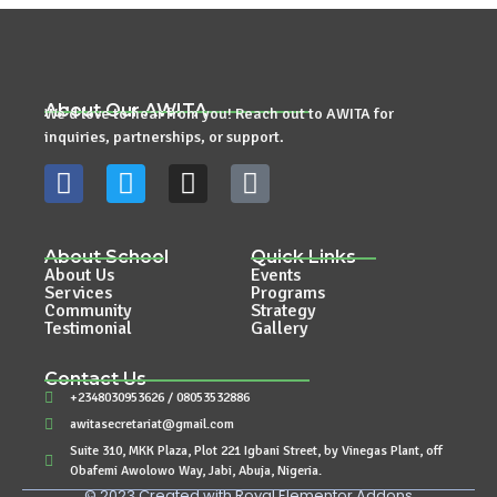
About Our AWITA
We’d love to hear from you! Reach out to AWITA for
inquiries, partnerships, or support.
About School
Quick Links
About Us
Events
Services
Programs
Community
Strategy
Testimonial
Gallery
Contact Us
+2348030953626 / 08053532886
awitasecretariat@gmail.com
Suite 310, MKK Plaza, Plot 221 Igbani Street, by Vinegas Plant, off
Obafemi Awolowo Way, Jabi, Abuja, Nigeria.
© 2023 Created with
Royal Elementor Addons