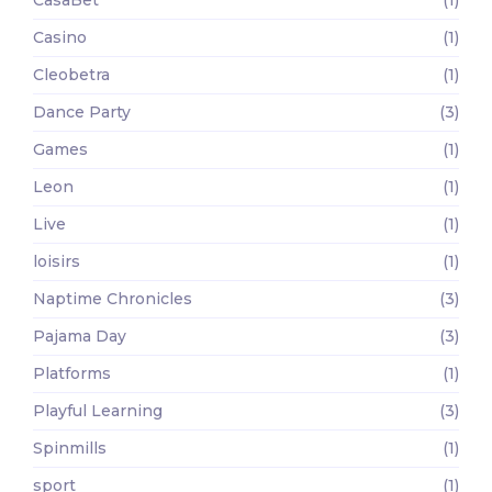
Casino
(1)
Cleobetra
(1)
Dance Party
(3)
Games
(1)
Leon
(1)
Live
(1)
loisirs
(1)
Naptime Chronicles
(3)
Pajama Day
(3)
Platforms
(1)
Playful Learning
(3)
Spinmills
(1)
sport
(1)