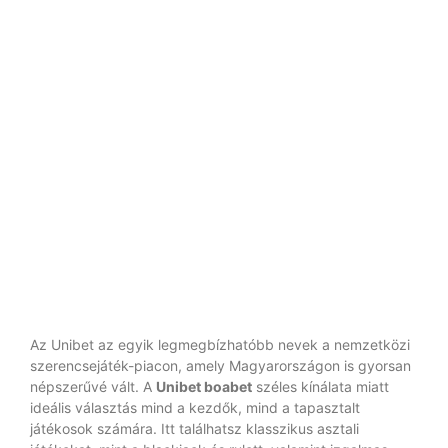
Unibet: A prémium online
kaszinóélmény magyar
játékosoknak
-
-
Uncategorized
April 27, 2026
Az Unibet az egyik legmegbízhatóbb nevek a nemzetközi
szerencsejáték-piacon, amely Magyarországon is gyorsan
népszerűvé vált. A
Unibet boabet
széles kínálata miatt
ideális választás mind a kezdők, mind a tapasztalt
játékosok számára. Itt találhatsz klasszikus asztali