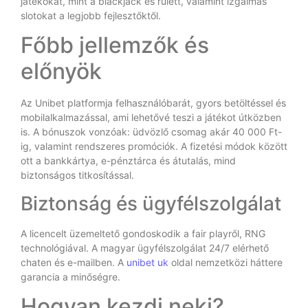
játékokat, mint a blackjack és rulett, valamint izgalmas
slotokat a legjobb fejlesztőktől.
Főbb jellemzők és
előnyök
Az Unibet platformja felhasználóbarát, gyors betöltéssel és
mobilalkalmazással, ami lehetővé teszi a játékot útközben
is. A bónuszok vonzóak: üdvözlő csomag akár 40 000 Ft-
ig, valamint rendszeres promóciók. A fizetési módok között
ott a bankkártya, e-pénztárca és átutalás, mind
biztonságos titkosítással.
Biztonság és ügyfélszolgálat
A licencelt üzemeltető gondoskodik a fair playről, RNG
technológiával. A magyar ügyfélszolgálat 24/7 elérhető
chaten és e-mailben. A
unibet uk
oldal nemzetközi háttere
garancia a minőségre.
Hogyan kezdj neki?