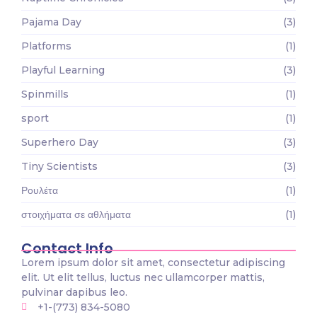
Pajama Day
(3)
Platforms
(1)
Playful Learning
(3)
Spinmills
(1)
sport
(1)
Superhero Day
(3)
Tiny Scientists
(3)
Ρουλέτα
(1)
στοιχήματα σε αθλήματα
(1)
Contact Info
Lorem ipsum dolor sit amet, consectetur adipiscing
elit. Ut elit tellus, luctus nec ullamcorper mattis,
pulvinar dapibus leo.
+1-(773) 834-5080