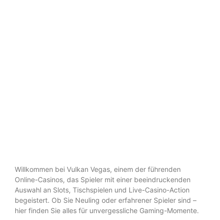
Vulkan Vegas: Exklusive Boni
und spannende Spiele im Test
-
-
Uncategorized
April 15, 2026
Willkommen bei Vulkan Vegas, einem der führenden
Online-Casinos, das Spieler mit einer beeindruckenden
Auswahl an Slots, Tischspielen und Live-Casino-Action
begeistert. Ob Sie Neuling oder erfahrener Spieler sind –
hier finden Sie alles für unvergessliche Gaming-Momente.