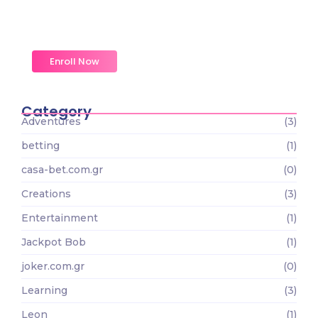
Learning
Received overcame oh sensible so at an. Formed
do change merely.
Enroll Now
Category
Adventures
(3)
betting
(1)
casa-bet.com.gr
(0)
Creations
(3)
Entertainment
(1)
Jackpot Bob
(1)
joker.com.gr
(0)
Learning
(3)
Leon
(1)