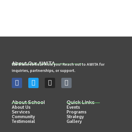
About Our AWITA
We’d love to hear from you! Reach out to AWITA for
inquiries, partnerships, or support.
About School
Quick Links
About Us
Events
Services
Programs
Community
Strategy
Testimonial
Gallery