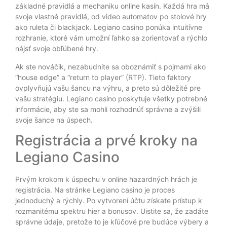
základné pravidlá a mechaniku online kasín. Každá hra má
svoje vlastné pravidlá, od video automatov po stolové hry
ako ruleta či blackjack. Legiano casino ponúka intuitívne
rozhranie, ktoré vám umožní ľahko sa zorientovať a rýchlo
nájsť svoje obľúbené hry.
Ak ste nováčik, nezabudnite sa oboznámiť s pojmami ako
“house edge” a “return to player” (RTP). Tieto faktory
ovplyvňujú vašu šancu na výhru, a preto sú dôležité pre
vašu stratégiu. Legiano casino poskytuje všetky potrebné
informácie, aby ste sa mohli rozhodnúť správne a zvýšili
svoje šance na úspech.
Registrácia a prvé kroky na
Legiano Casino
Prvým krokom k úspechu v online hazardných hrách je
registrácia. Na stránke Legiano casino je proces
jednoduchý a rýchly. Po vytvorení účtu získate prístup k
rozmanitému spektru hier a bonusov. Uistite sa, že zadáte
správne údaje, pretože to je kľúčové pre budúce výbery a