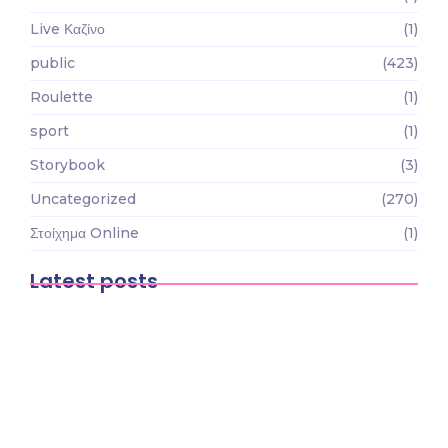
Live Καζίνο
(1)
public
(423)
Roulette
(1)
sport
(1)
Storybook
(3)
Uncategorized
(270)
Στοίχημα Online
(1)
Latest posts
Migliori Siti Slot Online AAMS: giocare in
sicurezza…
August 5, 2026
An honest review of online casinos: what
players…
August 5, 2026
Exploring hidden gems in-depth reviews